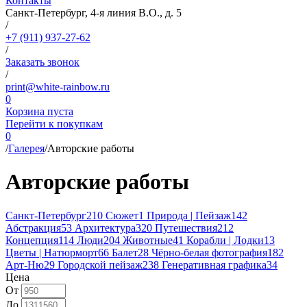
Контакты
Санкт-Петербург, 4-я линия В.О., д. 5
/
+7 (911) 937-27-62
/
Заказать звонок
/
print@white-rainbow.ru
0
Корзина пуста
Перейти к покупкам
0
/
Галерея
/
Авторские работы
Авторские работы
Санкт-Петербург
210
Сюжет
1
Природа | Пейзаж
142
Абстракция
53
Архитектура
320
Путешествия
212
Концепция
114
Люди
204
Животные
41
Корабли | Лодки
13
Цветы | Натюрморт
66
Балет
28
Чёрно-белая фотография
182
Арт-Ню
29
Городской пейзаж
238
Генеративная графика
34
Цена
От
До