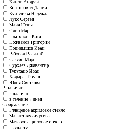
Кинли Андрей
Конторович Даниил
Кузнецова Надежда
Лукс Сергей
Майя Юлия
Олич Марк
Платонова Катя
Пожванов Григорий
Покидышев Иван
Рябовол Василий
Саксон Мари
Сурхаев Джавангир
Турухано Иван
Ходырев Роман
Юлия Светлова
В наличии
в наличии
в течение 7 дней
Оформление
Глянцевое акриловое стекло
Магнитная открытка
Матовое акриловое стекло
Паспарту