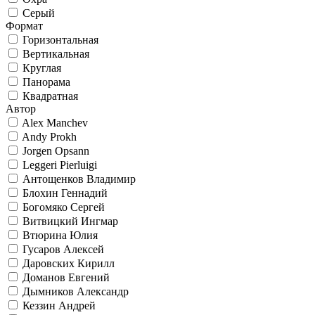
Серый
Формат
Горизонтальная
Вертикальная
Круглая
Панорама
Квадратная
Автор
Alex Manchev
Andy Prokh
Jorgen Opsann
Leggeri Pierluigi
Антощенков Владимир
Блохин Геннадий
Богомяко Сергей
Витвицкий Ингмар
Втюрина Юлия
Гусаров Алексей
Даровских Кирилл
Доманов Евгений
Дымников Александр
Кеззин Андрей