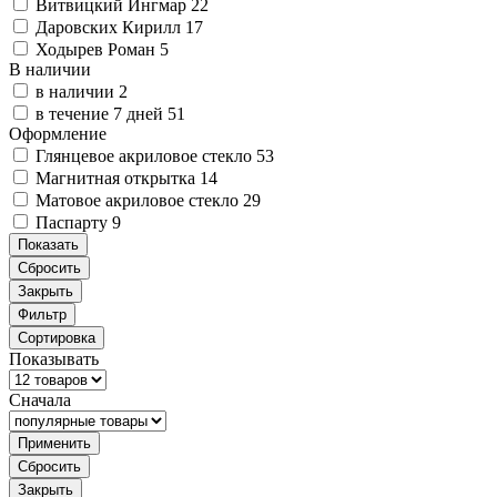
Витвицкий Ингмар
22
Даровских Кирилл
17
Ходырев Роман
5
В наличии
в наличии
2
в течение 7 дней
51
Оформление
Глянцевое акриловое стекло
53
Магнитная открытка
14
Матовое акриловое стекло
29
Паспарту
9
Показать
Сбросить
Закрыть
Фильтр
Сортировка
Показывать
Сначала
Применить
Сбросить
Закрыть