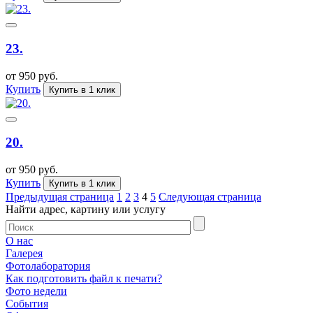
23.
от 950 руб.
Купить
Купить в 1 клик
20.
от 950 руб.
Купить
Купить в 1 клик
Предыдущая страница
1
2
3
4
5
Следующая страница
Найти адрес, картину или услугу
О нас
Галерея
Фотолаборатория
Как подготовить файл к печати?
Фото недели
События