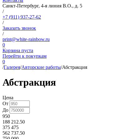
Контакты
Санкт-Петербург, 4-я линия В.О., д. 5
/
+7 (911) 937-27-62
/
Заказать звонок
/
print@white-rainbow.ru
0
Корзина пуста
Перейти к покупкам
0
/
Галерея
/
Авторские работы
/
Абстракция
Абстракция
Цена
От
До
950
188 212.50
375 475
562 737.50
750 000