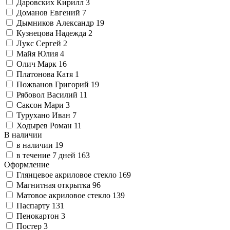
Даровских Кирилл
3
Доманов Евгений
7
Дымников Александр
19
Кузнецова Надежда
2
Лукс Сергей
2
Майя Юлия
4
Олич Марк
16
Платонова Катя
1
Пожванов Григорий
19
Рябовол Василий
11
Саксон Мари
3
Турухано Иван
7
Ходырев Роман
11
В наличии
в наличии
19
в течение 7 дней
163
Оформление
Глянцевое акриловое стекло
169
Магнитная открытка
96
Матовое акриловое стекло
139
Паспарту
131
Пенокартон
3
Постер
3