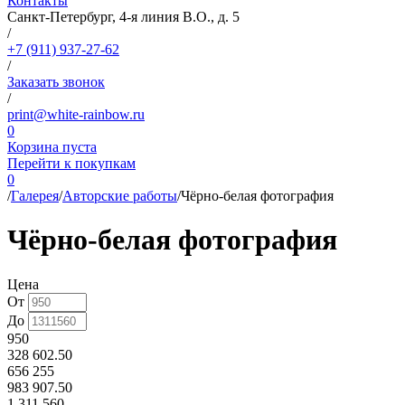
Контакты
Санкт-Петербург, 4-я линия В.О., д. 5
/
+7 (911) 937-27-62
/
Заказать звонок
/
print@white-rainbow.ru
0
Корзина пуста
Перейти к покупкам
0
/
Галерея
/
Авторские работы
/
Чёрно-белая фотография
Чёрно-белая фотография
Цена
От
До
950
328 602.50
656 255
983 907.50
1 311 560