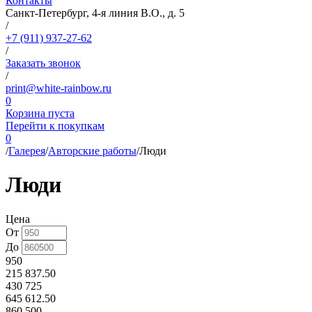
Контакты
Санкт-Петербург, 4-я линия В.О., д. 5
/
+7 (911) 937-27-62
/
Заказать звонок
/
print@white-rainbow.ru
0
Корзина пуста
Перейти к покупкам
0
/
Галерея
/
Авторские работы
/
Люди
Люди
Цена
От
До
950
215 837.50
430 725
645 612.50
860 500