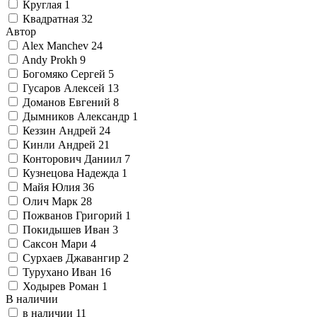
Круглая
1
Квадратная
32
Автор
Alex Manchev
24
Andy Prokh
9
Богомяко Сергей
5
Гусаров Алексей
13
Доманов Евгений
8
Дымников Александр
1
Кеззин Андрей
24
Кинли Андрей
21
Конторович Даниил
7
Кузнецова Надежда
1
Майя Юлия
36
Олич Марк
28
Пожванов Григорий
1
Покидышев Иван
3
Саксон Мари
4
Сурхаев Джавангир
2
Турухано Иван
16
Ходырев Роман
1
В наличии
в наличии
11