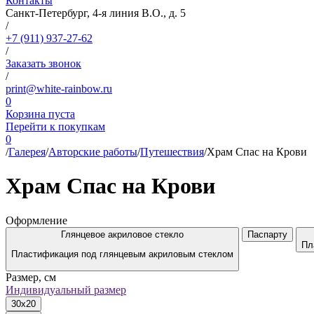
Контакты
Санкт-Петербург, 4-я линия В.О., д. 5
/
+7 (911) 937-27-62
/
Заказать звонок
/
print@white-rainbow.ru
0
Корзина пуста
Перейти к покупкам
0
/
Галерея
/
Авторские работы
/
Путешествия
/
Храм Спас на Крови
Храм Спас на Крови
Оформление
Глянцевое акриловое стекло
Паспарту
Пл
Пластификация под глянцевым акриловым стеклом
Размер, см
Индивидуальный размер
30x20