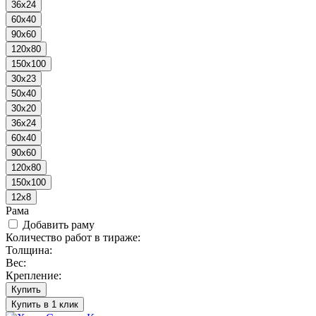
36x24
60x40
90x60
120x80
150x100
30x23
50x40
30x20
36x24
60x40
90x60
120x80
150x100
12x8
Рама
Добавить раму
Количество работ в тираже:
Толщина:
Вес:
Крепление:
Купить
Купить в 1 клик