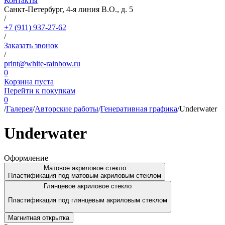
Контакты
Санкт-Петербург, 4-я линия В.О., д. 5
/
+7 (911) 937-27-62
/
Заказать звонок
/
print@white-rainbow.ru
0
Корзина пуста
Перейти к покупкам
0
/
Галерея
/
Авторские работы
/
Генеративная графика
/
Underwater
Underwater
Оформление
Матовое акриловое стекло
Пластификация под матовым акриловым стеклом
Глянцевое акриловое стекло
Пластификация под глянцевым акриловым стеклом
Магнитная открытка