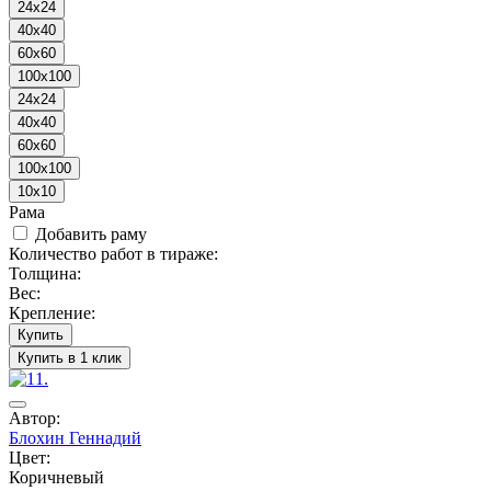
24x24
40x40
60x60
100x100
24x24
40x40
60x60
100x100
10x10
Рама
Добавить раму
Количество работ в тираже:
Толщина:
Вес:
Крепление:
Купить
Купить в 1 клик
Автор:
Блохин Геннадий
Цвет:
Коричневый