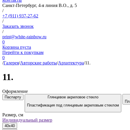
Контакты
Санкт-Петербург, 4-я линия В.О., д. 5
/
+7 (911) 937-27-62
/
Заказать звонок
/
print@white-rainbow.ru
0
Корзина пуста
Перейти к покупкам
0
/
Галерея
/
Авторские работы
/
Архитектура
/
11.
11.
Оформление
Паспарту
Глянцевое акриловое стекло
Пл
Пластификация под глянцевым акриловым стеклом
Размер, см
Индивидуальный размер
40x40