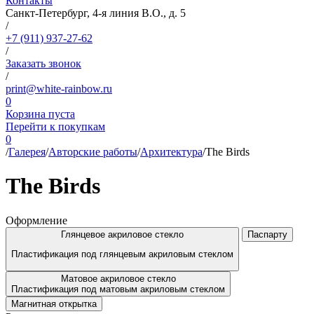
Контакты
Санкт-Петербург, 4-я линия В.О., д. 5
/
+7 (911) 937-27-62
/
Заказать звонок
/
print@white-rainbow.ru
0
Корзина пуста
Перейти к покупкам
0
/
Галерея
/
Авторские работы
/
Архитектура
/
The Birds
The Birds
Оформление
Глянцевое акриловое стекло
Паспарту
Пластификация под глянцевым акриловым стеклом
Матовое акриловое стекло
Пластификация под матовым акриловым стеклом
Магнитная открытка