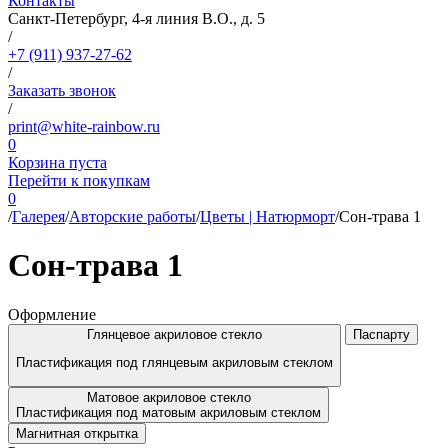
Контакты
Санкт-Петербург, 4-я линия В.О., д. 5
/
+7 (911) 937-27-62
/
Заказать звонок
/
print@white-rainbow.ru
0
Корзина пуста
Перейти к покупкам
0
/
Галерея
/
Авторские работы
/
Цветы | Натюрморт
/
Cон-трава 1
Cон-трава 1
Оформление
Глянцевое акриловое стекло
Паспарту
Пластификация под глянцевым акриловым стеклом
Матовое акриловое стекло
Пластификация под матовым акриловым стеклом
Магнитная открытка