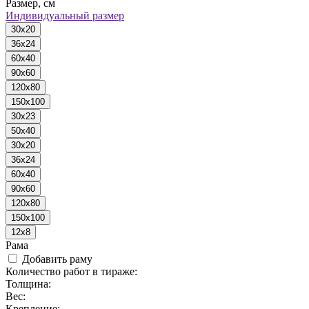
Размер, см
Индивидуальный размер
30x20
36x24
60x40
90x60
120x80
150x100
30x23
50x40
30x20
36x24
60x40
90x60
120x80
150x100
12x8
Рама
Добавить раму
Количество работ в тираже:
Толщина:
Вес:
Крепление: