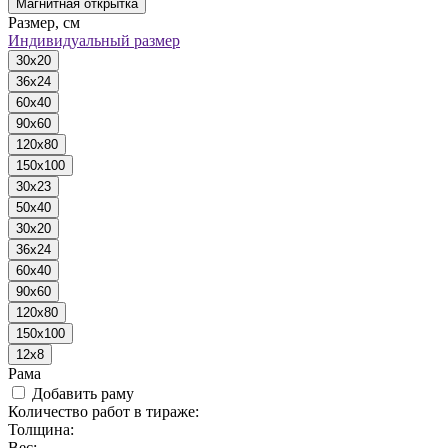
Магнитная открытка
Размер, см
Индивидуальный размер
30x20
36x24
60x40
90x60
120x80
150x100
30x23
50x40
30x20
36x24
60x40
90x60
120x80
150x100
12x8
Рама
Добавить раму
Количество работ в тираже:
Толщина:
Вес: