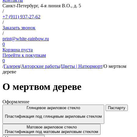
Контакты
Санкт-Петербург, 4-я линия В.О., д. 5
/
+7 (911) 937-27-62
/
Заказать звонок
/
print@white-rainbow.ru
0
Корзина пуста
Перейти к покупкам
0
/
Галерея
/
Авторские работы
/
Цветы | Натюрморт
/
О мертвом
дереве
О мертвом дереве
Оформление
Глянцевое акриловое стекло
Паспарту
Пластификация под глянцевым акриловым стеклом
Матовое акриловое стекло
Пластификация под матовым акриловым стеклом