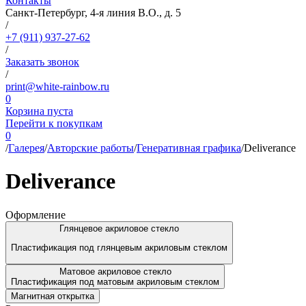
Контакты
Санкт-Петербург, 4-я линия В.О., д. 5
/
+7 (911) 937-27-62
/
Заказать звонок
/
print@white-rainbow.ru
0
Корзина пуста
Перейти к покупкам
0
/
Галерея
/
Авторские работы
/
Генеративная графика
/
Deliverance
Deliverance
Оформление
Глянцевое акриловое стекло
Пластификация под глянцевым акриловым стеклом
Матовое акриловое стекло
Пластификация под матовым акриловым стеклом
Магнитная открытка