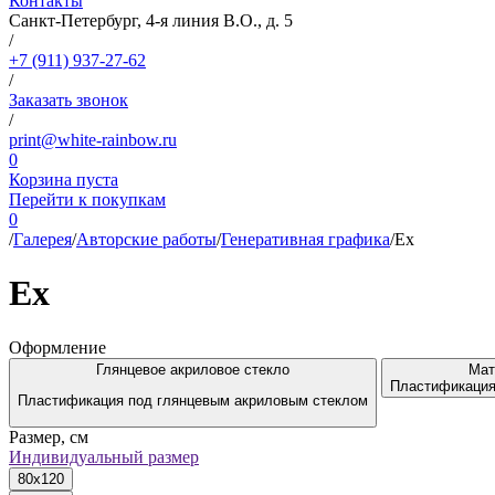
Контакты
Санкт-Петербург, 4-я линия В.О., д. 5
/
+7 (911) 937-27-62
/
Заказать звонок
/
print@white-rainbow.ru
0
Корзина пуста
Перейти к покупкам
0
/
Галерея
/
Авторские работы
/
Генеративная графика
/
Ex
Ex
Оформление
Глянцевое акриловое стекло
Мат
Пластификация
Пластификация под глянцевым акриловым стеклом
Размер, см
Индивидуальный размер
80x120