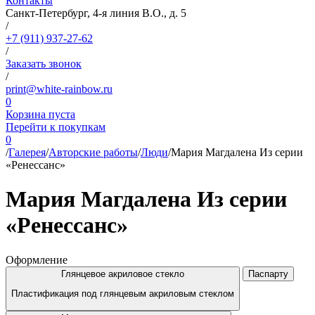
Контакты
Санкт-Петербург, 4-я линия В.О., д. 5
/
+7 (911) 937-27-62
/
Заказать звонок
/
print@white-rainbow.ru
0
Корзина пуста
Перейти к покупкам
0
/
Галерея
/
Авторские работы
/
Люди
/
Мария Магдалена Из серии
«Ренессанс»
Мария Магдалена Из серии
«Ренессанс»
Оформление
Глянцевое акриловое стекло
Паспарту
Пластификация под глянцевым акриловым стеклом