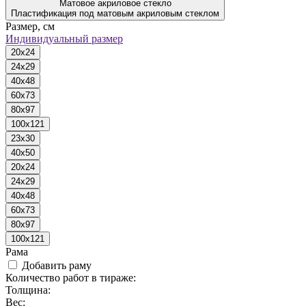
Матовое акриловое стекло
Пластификация под матовым акриловым стеклом
Размер, см
Индивидуальный размер
20x24
24x29
40x48
60x73
80x97
100x121
23x30
40x50
20x24
24x29
40x48
60x73
80x97
100x121
Рама
Добавить раму
Количество работ в тираже:
Толщина:
Вес: