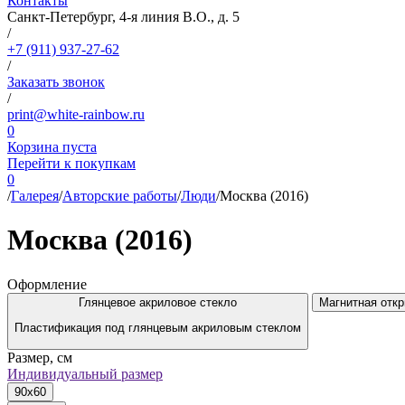
Контакты
Санкт-Петербург, 4-я линия В.О., д. 5
/
+7 (911) 937-27-62
/
Заказать звонок
/
print@white-rainbow.ru
0
Корзина пуста
Перейти к покупкам
0
/
Галерея
/
Авторские работы
/
Люди
/
Москва (2016)
Москва (2016)
Оформление
Глянцевое акриловое стекло
Магнитная откр
Пластификация под глянцевым акриловым стеклом
Размер, см
Индивидуальный размер
90x60