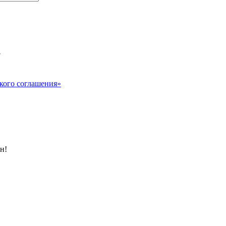
?
кого соглашения»
н!