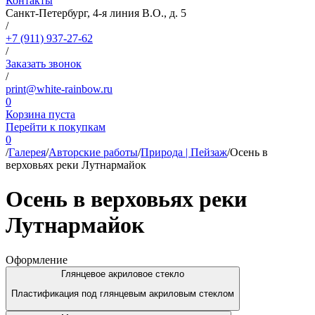
Контакты
Санкт-Петербург, 4-я линия В.О., д. 5
/
+7 (911) 937-27-62
/
Заказать звонок
/
print@white-rainbow.ru
0
Корзина пуста
Перейти к покупкам
0
/
Галерея
/
Авторские работы
/
Природа | Пейзаж
/
Осень в
верховьях реки Лутнармайок
Осень в верховьях реки
Лутнармайок
Оформление
Глянцевое акриловое стекло
Пластификация под глянцевым акриловым стеклом