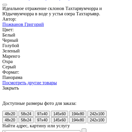
Идеальное отражение склонов Тахтарвумчорра и
Юдычвумчорра в воде у устья озера Тахтаръявр.
Автор:
Пожванов Григорий
Цвет:
Белый
Черный
Голубой
Зеленый
Маренго
Охра
Серый
Формат:
Панорама
Посмотреть другие товары
Закрыть
Доступные размеры фото для заказа:
48x20
58x24
97x40
145x60
194x80
242x100
48x20
58x24
97x40
145x60
194x80
242x100
Найти адрес, картину или услугу