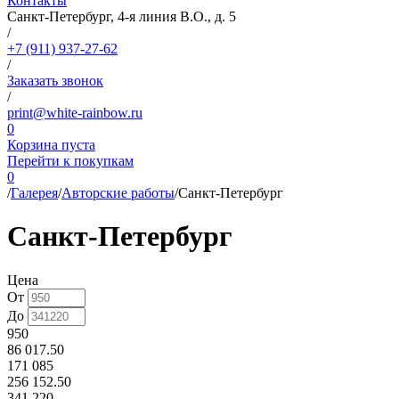
Контакты
Санкт-Петербург, 4-я линия В.О., д. 5
/
+7 (911) 937-27-62
/
Заказать звонок
/
print@white-rainbow.ru
0
Корзина пуста
Перейти к покупкам
0
/
Галерея
/
Авторские работы
/
Санкт-Петербург
Санкт-Петербург
Цена
От
До
950
86 017.50
171 085
256 152.50
341 220