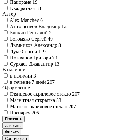
Панорама
19
Квадратная
18
Автор
Alex Manchev
6
Антощенков Владимир
12
Блохин Геннадий
2
Богомяко Сергей
49
Дымников Александр
8
Лукс Сергей
119
Пожванов Григорий
1
Сурхаев Джавангир
13
В наличии
в наличии
3
в течение 7 дней
207
Оформление
Глянцевое акриловое стекло
207
Магнитная открытка
83
Матовое акриловое стекло
207
Паспарту
205
Показать
Закрыть
Фильтр
Сортировка