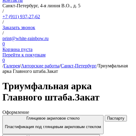
Контакты
Санкт-Петербург, 4-я линия В.О., д. 5
/
+7 (911) 937-27-62
/
Заказать звонок
/
print@white-rainbow.ru
0
Корзина пуста
Перейти к покупкам
0
/
Галерея
/
Авторские работы
/
Санкт-Петербург
/
Триумфальная
арка Главного штаба.Закат
Триумфальная арка
Главного штаба.Закат
Оформление
Глянцевое акриловое стекло
Паспарту
Пластификация под глянцевым акриловым стеклом