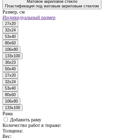
Матовое акриловое стекло
Пластификация под матовым акриловым стеклом
Размер, см
Индивидуальный размер
27x20
32x24
53x40
80x60
106x80
133x100
30x23
50x40
27x20
32x24
53x40
80x60
106x80
133x100
Рама
Добавить раму
Количество работ в тираже:
Толщина:
Вес: