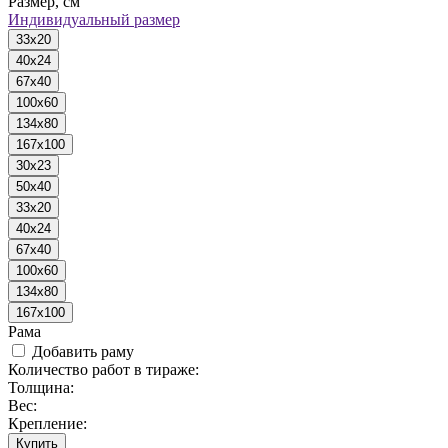
Размер, см
Индивидуальный размер
33x20
40x24
67x40
100x60
134x80
167x100
30x23
50x40
33x20
40x24
67x40
100x60
134x80
167x100
Рама
Добавить раму
Количество работ в тираже:
Толщина:
Вес:
Крепление:
Купить