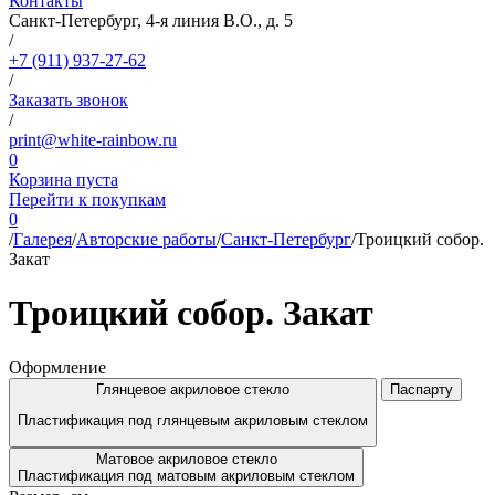
Контакты
Санкт-Петербург, 4-я линия В.О., д. 5
/
+7 (911) 937-27-62
/
Заказать звонок
/
print@white-rainbow.ru
0
Корзина пуста
Перейти к покупкам
0
/
Галерея
/
Авторские работы
/
Санкт-Петербург
/
Троицкий собор.
Закат
Троицкий собор. Закат
Оформление
Глянцевое акриловое стекло
Паспарту
Пластификация под глянцевым акриловым стеклом
Матовое акриловое стекло
Пластификация под матовым акриловым стеклом