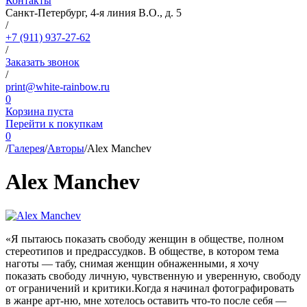
Контакты
Санкт-Петербург, 4-я линия В.О., д. 5
/
+7 (911) 937-27-62
/
Заказать звонок
/
print@white-rainbow.ru
0
Корзина пуста
Перейти к покупкам
0
/
Галерея
/
Авторы
/
Alex Manchev
Alex Manchev
«Я пытаюсь показать свободу женщин в обществе, полном
стереотипов и предрассудков. В обществе, в котором тема
наготы — табу, снимая женщин обнаженными, я хочу
показать свободу личную, чувственную и уверенную, свободу
от ограничений и критики.Когда я начинал фотографировать
в жанре арт-ню, мне хотелось оставить что-то после себя —