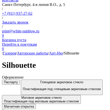
Контакты
Санкт-Петербург, 4-я линия В.О., д. 5
/
+7 (911) 937-27-62
/
Заказать звонок
/
print@white-rainbow.ru
0
Корзина пуста
Перейти к покупкам
0
/
Галерея
/
Авторские работы
/
Арт-Ню
/
Silhouette
Silhouette
Оформление
Паспарту
Глянцевое акриловое стекло
Пластификация под глянцевым акриловым стеклом
Матовое акриловое стекло
Пластификация под матовым акриловым стеклом
Магнитная открытка