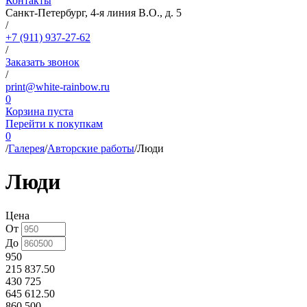
Контакты
Санкт-Петербург, 4-я линия В.О., д. 5
/
+7 (911) 937-27-62
/
Заказать звонок
/
print@white-rainbow.ru
0
Корзина пуста
Перейти к покупкам
0
/
Галерея
/
Авторские работы
/
Люди
Люди
Цена
От
До
950
215 837.50
430 725
645 612.50
860 500