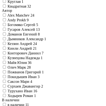
Круглая
1
Квадратная
32
Автор
Alex Manchev
24
Andy Prokh
9
Богомяко Сергей
5
Гусаров Алексей
13
Доманов Евгений
8
Дымников Александр
1
Кеззин Андрей
24
Кинли Андрей
21
Конторович Даниил
7
Кузнецова Надежда
1
Майя Юлия
36
Олич Марк
28
Пожванов Григорий
1
Покидышев Иван
3
Саксон Мари
4
Сурхаев Джавангир
2
Турухано Иван
16
Ходырев Роман
1
В наличии
в наличии
11